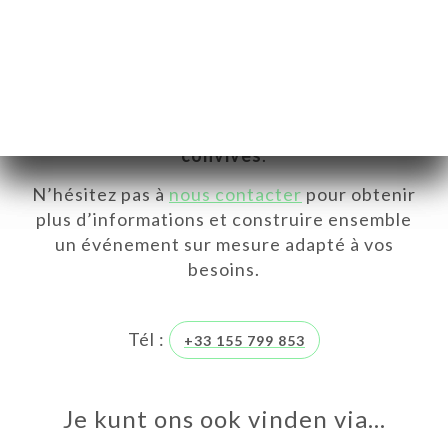
établissement est disponible à la privatisation
pour accueillir vos convives dans une
ambiance conviviale et chaleureuse.
Il est également possible de réserver une
salle privative pouvant accueillir jusqu’à
20
convives
.
N’hésitez pas à
nous contacter
pour obtenir
plus d’informations et construire ensemble
un événement sur mesure adapté à vos
besoins.
ME
Tél :
+33 155 799 853
VEREN
ERIJ
Je kunt ons ook vinden via…
IEW