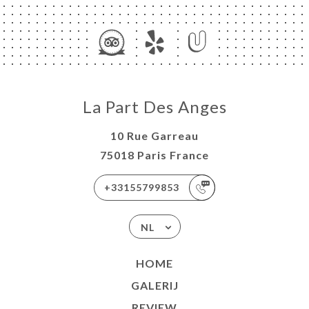
NU
LAIS
AU
E LA
La Part Des Anges
UE
ISATION
10 Rue Garreau
TACT
75018 Paris France
+33155799853
NL
HOME
GALERIJ
REVIEW