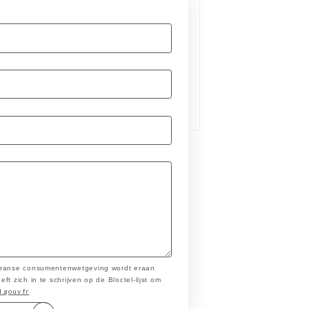
 Franse consumentenwetgeving wordt eraan
t zich in te schrijven op de Bloctel-lijst om
l.gouv.fr