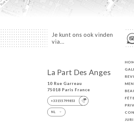
Je kunt ons ook vinden
via…
HO
GAL
La Part Des Anges
REV
10 Rue Garreau
MEN
75018 Paris France
BEA
FÊT
+33155799853
PRI
CON
NL
JUR