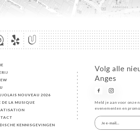
ME
Volg alle nie
ERIJ
Anges
IEW
U
UJOLAIS NOUVEAU 2026
E DE LA MUSIQUE
Meld je aan voor onze n
evenementen en promot
VATISATION
TACT
IDISCHE KENNISGEVINGEN