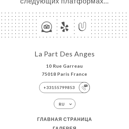
следующих платформах…
НЮ
AIS
U 2026
LA
E
ISATION
La Part Des Anges
ЬСЯ С
10 Rue Garreau
75018 Paris France
+33155799853
RU
ГЛАВНАЯ СТРАНИЦА
ГАЛЕРЕЯ