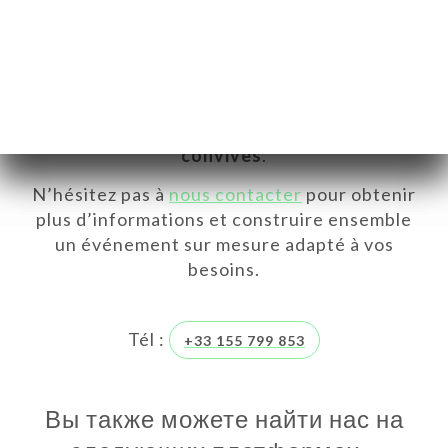
établissement est disponible à la privatisation
pour accueillir vos convives dans une
ambiance conviviale et chaleureuse.
Il est également possible de réserver une
salle privative pouvant accueillir jusqu’à
20
convives
.
N’hésitez pas à
nous contacter
pour obtenir
plus d’informations et construire ensemble
un événement sur mesure adapté à vos
besoins.
Я
Tél :
+33 155 799 853
ЦА
ИРОВАТЬ
ЕРЕЯ
Вы также можете найти нас на
ЫВЫ