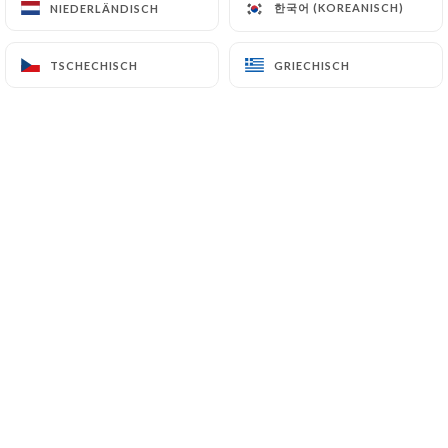
La Part Des Anges
한국어 (KOREANISCH)
한국어 (KOREANISCH)
NIEDERLÄNDISCH
NIEDERLÄNDISCH
10 Rue Garreau
TSCHECHISCH
TSCHECHISCH
GRIECHISCH
GRIECHISCH
75018 Paris France
+33155799853
Name
E-Mail
Telefon