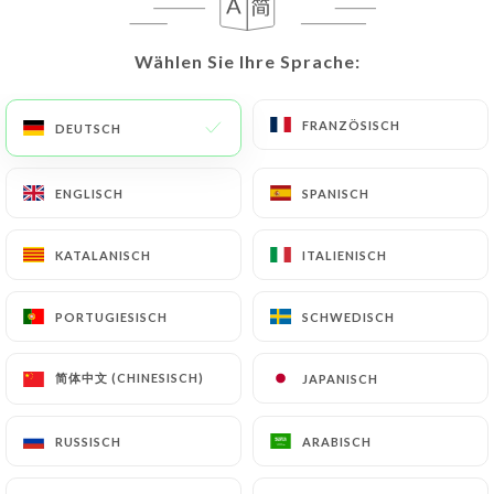
DE
MENÜ
Wählen Sie Ihre Sprache:
Wählen Sie Ihre Sprache:
FRANZÖSISCH
FRANZÖSISCH
DEUTSCH
DEUTSCH
ENGLISCH
ENGLISCH
SPANISCH
SPANISCH
/
START
KONTAKT
Kontakt
KATALANISCH
KATALANISCH
ITALIENISCH
ITALIENISCH
PORTUGIESISCH
PORTUGIESISCH
SCHWEDISCH
SCHWEDISCH
Bienvenue à La Part des Anges Paris
简体中文 (CHINESISCH)
简体中文 (CHINESISCH)
JAPANISCH
JAPANISCH
RUSSISCH
RUSSISCH
ARABISCH
ARABISCH