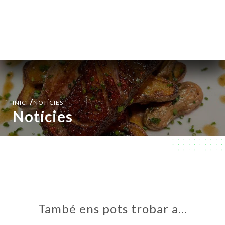
CA
MENÚ
/
INICI
NOTÍCIES
Notícies
També ens pots trobar a…