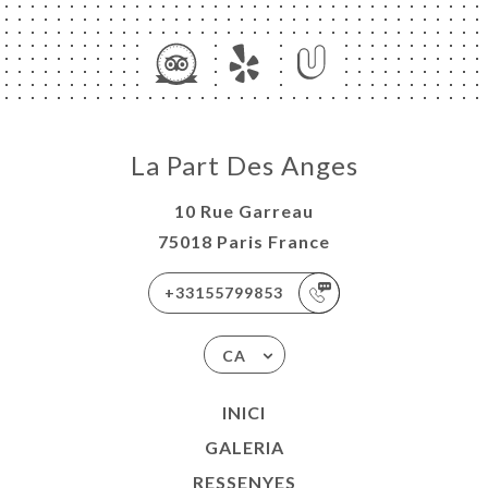
ICI
RVAR
La Part Des Anges
ERIA
ENYES
10 Rue Garreau
RTA
75018 Paris France
LAIS
AU
+33155799853
CA
E LA
UE
INICI
ISATION
GALERIA
ACTAR
RESSENYES