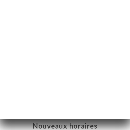
FR
MENU
/
ACCUEIL
DÉTAIL ACTUALITÉS
Détail Actualités
POSTÉ LE 27/05/2026
Nouveaux horaires