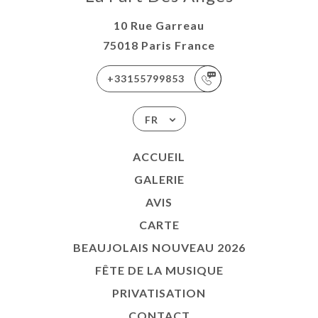
E LA
10 Rue Garreau
UE
75018 Paris France
ISATION
+33155799853
TACT
FR
ACCUEIL
GALERIE
AVIS
CARTE
BEAUJOLAIS NOUVEAU 2026
FÊTE DE LA MUSIQUE
PRIVATISATION
CONTACT