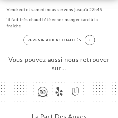
Vendredi et samedi nous servons jusqu’à 23h45
‘il fait très chaud l’été venez manger tard à la
fraîche
REVENIR AUX ACTUALITÉS
Vous pouvez aussi nous retrouver
UEIL
sur…
RVER
ERIE
IS
RTE
LAIS
AU
La Part Des Anges